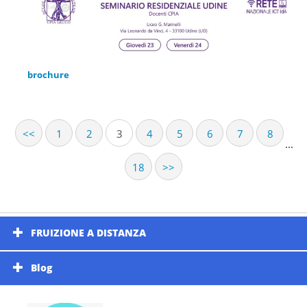
brochure
<<
1
2
3
4
5
6
7
8
...
18
>>
FRUIZIONE A DISTANZA
Blog