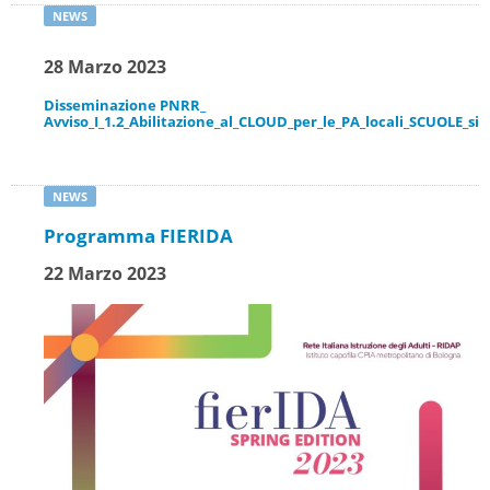
28 Marzo 2023
Disseminazione PNRR_
Avviso_I_1.2_Abilitazione_al_CLOUD_per_le_PA_locali_SCUOLE_si
Programma FIERIDA
22 Marzo 2023