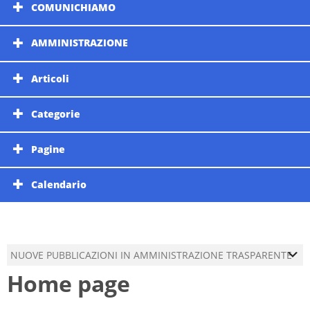
COMUNICHIAMO
AMMINISTRAZIONE
Articoli
Categorie
Pagine
Calendario
NUOVE PUBBLICAZIONI IN AMMINISTRAZIONE TRASPARENTE
Home page
Sezione -->
amministrazione-trasparente/bandi-di-gara-e-contratti/Atti-
delle-amministrazioni-aggiudicatrici-e-degli-enti-aggiudicatori-